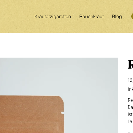
Kräuterzigaretten
Rauchkraut
Blog
Prei
10
in
Re
Da
is
Ta