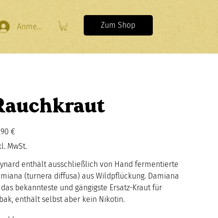
Zum Shop
Anmelden
Rauchkraut
s
,90 €
kl. MwSt.
ynard enthält ausschließlich von Hand fermentierte
miana (turnera diffusa) aus Wildpflückung. Damiana
t das bekannteste und gängigste Ersatz-Kraut für
bak, enthält selbst aber kein Nikotin.